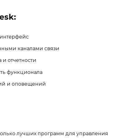
esk:
 интерфейс
чными каналами связи
 и отчетности
сть функционала
ий и оповещений
колько лучших программ для управления