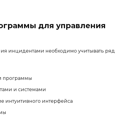
рограммы для управления
ния инцидентами необходимо учитывать ряд
и программы
тами и системами
ие интуитивного интерфейса
емы
и