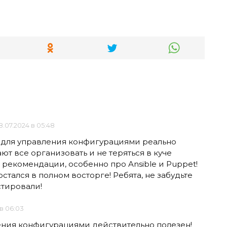
8.07.2024 в 05:48
 для управления конфигурациями реально
ют все организовать и не теряться в куче
рекомендации, особенно про Ansible и Puppet!
стался в полном восторге! Ребята, не забудьте
стировали!
в 06:03
ния конфигурациями действительно полезен!