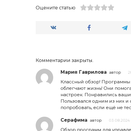
Оцените статью
Комментарии закрыты.
Мария Гаврилова
автор
2
Классный обзор! Программы
облегчают жизнь! Они помога
настроек. Понравились ваши 
Пользовался одним из них и о
попробовать, если ещё не те
Серафима
автор
03.08.2024 
Обзор программ для управле