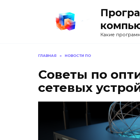
Перейти
Програ
к
содержанию
компь
Какие программ
ГЛАВНАЯ
»
НОВОСТИ ПО
Советы по опт
сетевых устро