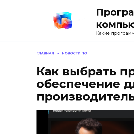
Перейти
Програ
к
содержанию
компь
Какие программ
ГЛАВНАЯ
»
НОВОСТИ ПО
Как выбрать п
обеспечение д
производител