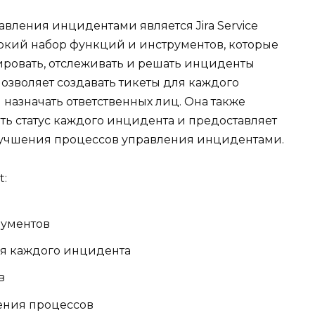
вления инцидентами является Jira Service
окий набор функций и инструментов, которые
ровать, отслеживать и решать инциденты
позволяет создавать тикеты для каждого
назначать ответственных лиц. Она также
ть статус каждого инцидента и предоставляет
улучшения процессов управления инцидентами.
t:
рументов
ля каждого инцидента
в
ения процессов