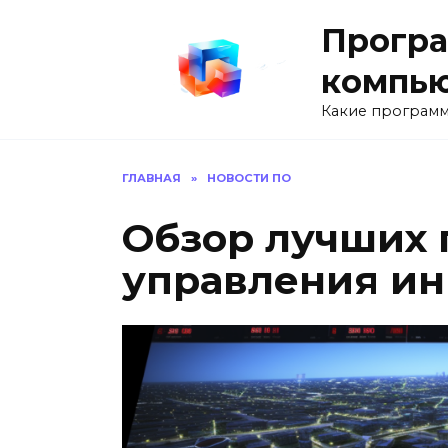
Перейти
Програ
к
содержанию
компь
Какие программ
ГЛАВНАЯ
»
НОВОСТИ ПО
Обзор лучших 
управления и