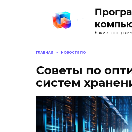
Перейти
Програ
к
содержанию
компь
Какие программ
ГЛАВНАЯ
»
НОВОСТИ ПО
Советы по опт
систем хранен