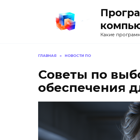
Перейти
Програ
к
содержанию
компь
Какие программ
ГЛАВНАЯ
»
НОВОСТИ ПО
Советы по выб
обеспечения д